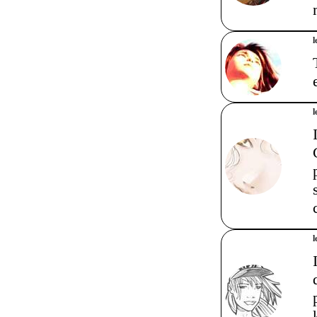
l
l
l