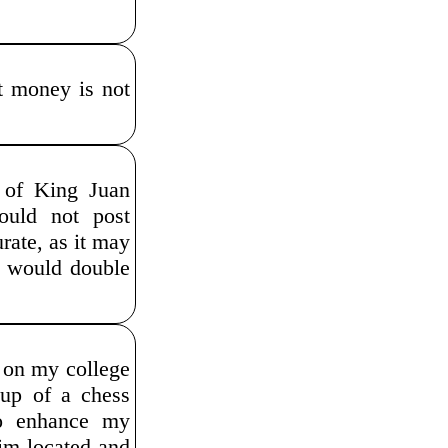
at money is not
 of King Juan
ould not post
rate, as it may
I would double
e on my college
oup of a chess
to enhance my
im located and