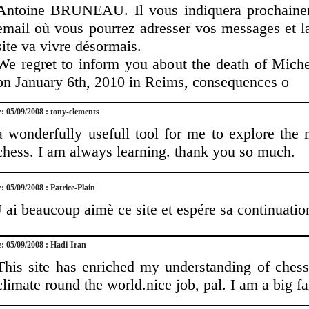
Antoine BRUNEAU. Il vous indiquera prochainem
email où vous pourrez adresser vos messages et l
site va vivre désormais.
We regret to inform you about the death of Mi
on January 6th, 2010 in Reims, consequences o
e: 05/09/2008 : tony-clements
a wonderfully usefull tool for me to explore the
chess. I am always learning. thank you so much.
e: 05/09/2008 : Patrice-Plain
J ai beaucoup aimè ce site et espére sa continuatio
e: 05/09/2008 : Hadi-Iran
This site has enriched my understanding of chess
climate round the world.nice job, pal. I am a big f