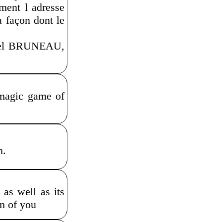
ent l adresse
a façon dont le
chel BRUNEAU,
 magic game of
n.
 as well as its
an of you