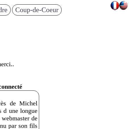
dre
Coup-de-Coeur
erci..
 connecté
cès de Michel
s d une longue
e webmaster de
u par son fils