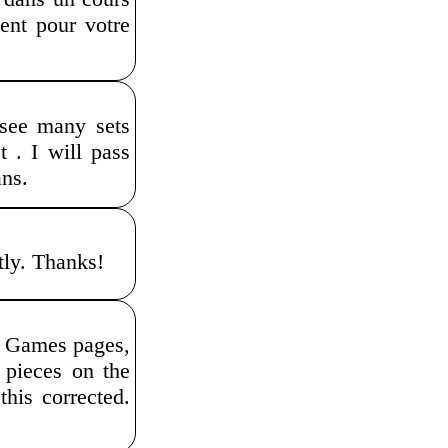
ent pour votre
 see many sets
 . I will pass
ans.
ntly. Thanks!
ed Games pages,
e pieces on the
his corrected.