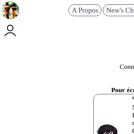
A Propos
New's Ch
Conne
Pour écr
l