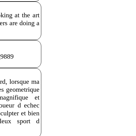
king at the art
ers are doing a
_9889
ard, lorsque ma
res geometrique
agnifique et
joueur d echec
culpter et bien
leux sport d