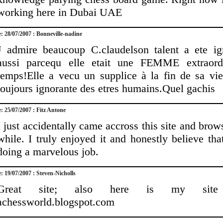
working here in Dubai UAE
e: 28/07/2007 : Bonneville-nadine
J admire beaucoup C.claudelson talent a ete ig
aussi parcequ elle etait une FEMME extraord
temps!Elle a vecu un supplice à la fin de sa vie
toujours ignorante des etres humains.Quel gachis
e: 25/07/2007 : Fitz Antone
I just accidentally came accross this site and brow
while. I truly enjoyed it and honestly believe th
doing a marvelous job.
e: 19/07/2007 : Steven-Nicholls
Great site; also here is my site
achessworld.blogspot.com