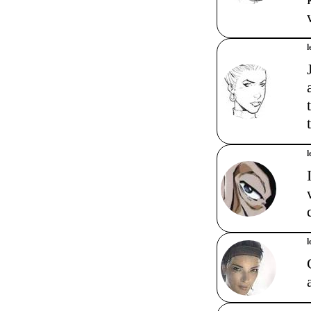
l
l
l