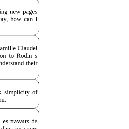
ering new pages
way, how can I
amille Claudel
ion to Rodin s
nderstand their
 simplicity of
on.
 les travaux de
s dans un cours