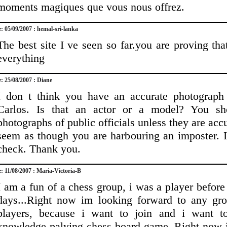
moments magiques que vous nous offrez.
e: 05/09/2007 : hemal-sri-lanka
The best site I ve seen so far.you are proving th
everything
e: 25/08/2007 : Diane
I don t think you have an accurate photograph
Carlos. Is that an actor or a model? You sh
photographs of public officials unless they are accu
seem as though you are harbouring an imposter. 
check. Thank you.
e: 11/08/2007 : Maria-Victoria-B
I am a fun of a chess group, i was a player befor
days...Right now im looking forward to any gr
players, because i want to join and i want 
knowledge palying chess board game. Right now 