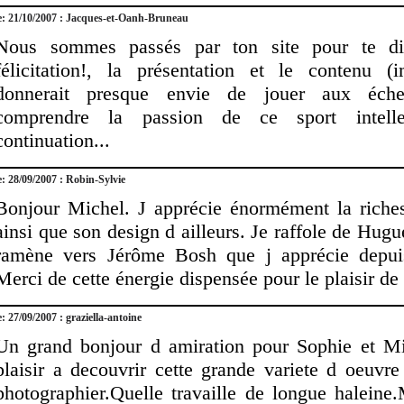
e: 21/10/2007 : Jacques-et-Oanh-Bruneau
Nous sommes passés par ton site pour te di
félicitation!, la présentation et le contenu (i
donnerait presque envie de jouer aux éch
comprendre la passion de ce sport intelle
continuation...
e: 28/09/2007 : Robin-Sylvie
Bonjour Michel. J apprécie énormément la riches
ainsi que son design d ailleurs. Je raffole de Hugue
ramène vers Jérôme Bosh que j apprécie depuis
Merci de cette énergie dispensée pour le plaisir de 
e: 27/09/2007 : graziella-antoine
Un grand bonjour d amiration pour Sophie et Mi
plaisir a decouvrir cette grande variete d oeuvre
photographier.Quelle travaille de longue haleine