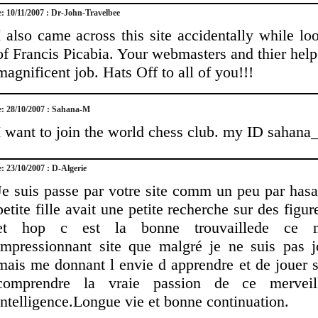
e: 10/11/2007 : Dr-John-Travelbee
I also came across this site accidentally while loo
of Francis Picabia. Your webmasters and thier help
magnificent job. Hats Off to all of you!!!
e: 28/10/2007 : Sahana-M
I want to join the world chess club. my ID sahana
e: 23/10/2007 : D-Algerie
Je suis passe par votre site comm un peu par has
petite fille avait une petite recherche sur des figu
et hop c est la bonne trouvaillede ce m
impressionnant site que malgré je ne suis pas 
mais me donnant l envie d apprendre et de jouer s
comprendre la vraie passion de ce merveil
intelligence.Longue vie et bonne continuation.