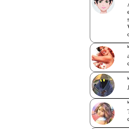
l
l
l