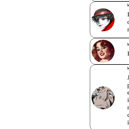
l
l
l