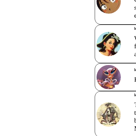
l
l
l