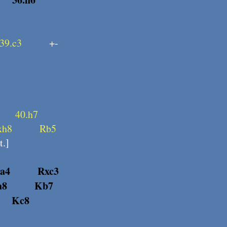
39.c3
X133
+-
139
40.h7
X140
xh8
X146
Rb5
t.]
xa4
X154
Rxc3
a8
X160
Kb7
66
Kc8
X167