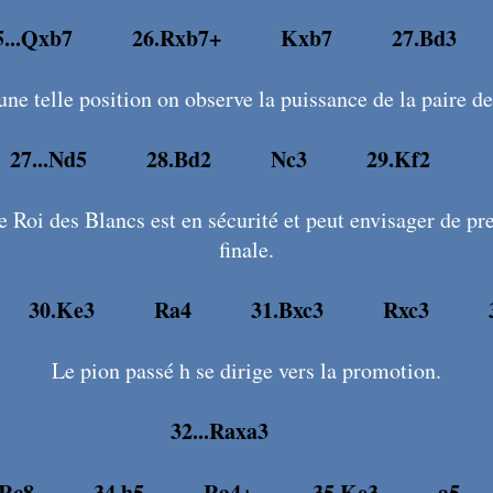
5...Qxb7
X105
26.Rxb7+
X106
Kxb7
X107
27.Bd3
X1
ne telle position on observe la puissance de la paire d
27...Nd5
X109
28.Bd2
X110
Nc3
X111
29.Kf2
X112
e Roi des Blancs est en sécurité et peut envisager de pre
finale.
113
30.Ke3
X114
Ra4
X115
31.Bxc3
X116
Rxc3
X117
Le pion passé h se dirige vers la promotion.
32...Raxa3
X119
Rc8
X121
34.h5
X122
Ra4+
X123
35.Ke3
X124
a5
X1