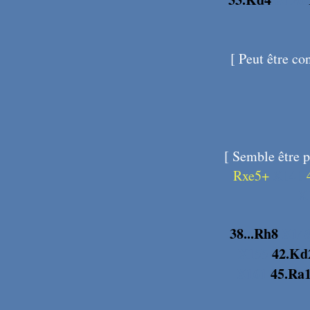
[
Peut être co
[
Semble être pl
Rxe5+
X141
X
38...Rh8
X14
X155
42.Kd
X161
45.Ra