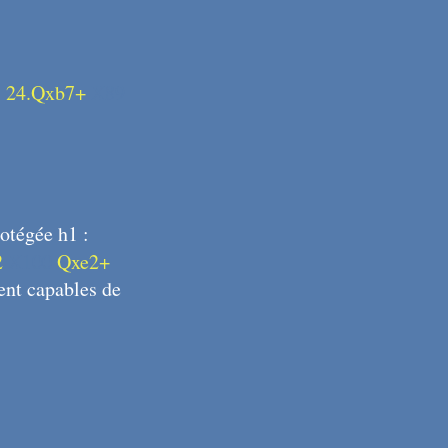
:
24.Qxb7+
X89
rotégée h1 :
2
X100
Qxe2+
ent capables de