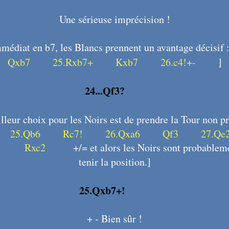
Une sérieuse imprécision !
mmédiat en b7, les Blancs prennent un avantage décisif 
Qxb7
X90
25.Rxb7+
X91
Kxb7
X92
26.c4!+-
X93
]
24...Qf3?
X94
illeur choix pour les Noirs est de prendre la Tour non p
95
25.Qb6
X96
Rc7!
X97
26.Qxa6
X98
Qf3
X99
27.Qe
X102
Rxc2
X103
+/= et alors les Noirs sont probablem
tenir la position.]
25.Qxb7+!
X104
+ - Bien sûr !