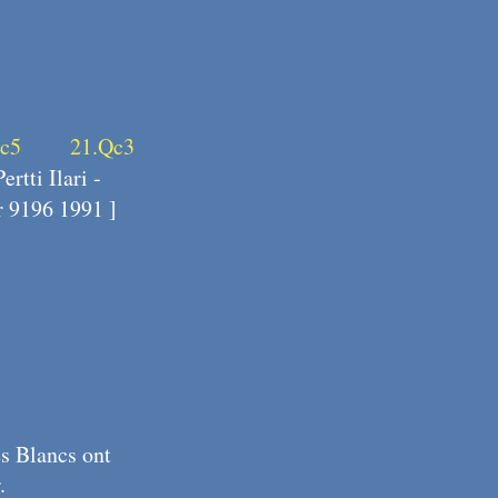
c5
X65
21.Qc3
rtti Ilari -
 9196 1991 ]
es Blancs ont
.