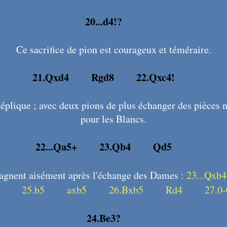
20...d4!?
X73
Ce sacrifice de pion est courageux et téméraire.
21.Qxd4
X74
Rgd8
X75
22.Qxc4!
X76
éplique ; avec deux pions de plus échanger des pièces n
pour les Blancs.
22...Qa5+
X77
23.Qb4
X78
Qd5
X79
agnent aisément après l'échange des Dames :
23...Qxb
X82
25.b5
X83
axb5
X84
26.Bxb5
X85
Rd4
X86
27.0-
24.Be3?
X88