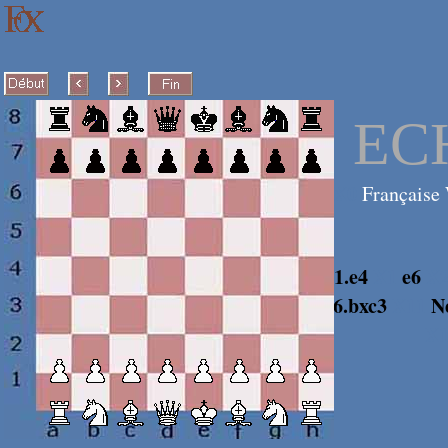
EC
X0
Française 
1.e4
X1
e6
X
6.bxc3
X11
N
X