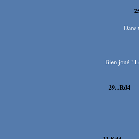
2
Dans u
Bien joué ! L
29...Rd4
X
33.Kd4
X120