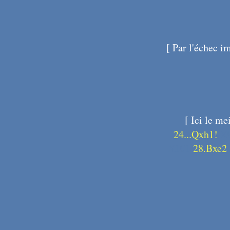
[
Par l'échec i
[
Ici le me
24...Qxh1!
X
X101
28.Bxe2