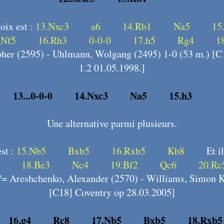
oix est :
13.Nxc3
X26
a6
X27
14.Rb1
X28
Na5
X29
15
.Nf5
X31
16.Rh3
X32
0-0-0
X33
17.h5
X34
Rg4
X35
1
pher (2595) - Uhlmann, Wolgang (2495) 1-0 (53 m.) [C
1.2 01.05.1998.]
13...0-0-0
X37
14.Nxc3
X38
Na5
X39
15.h3
X40
Une alternative parmi plusieurs.
est :
15.Nb5
X41
Bxb5
X42
16.Rxb5
X43
Kb8
X44
Et i
X46
18.Be3
X47
Nc4
X48
19.Bf2
X49
Qc6
X50
20.Rc
/= Areshchenko, Alexander (2570) - Williams, Simon 
[C18] Coventry op 28.03.2005]
54
16.g4
X55
Rc8
X56
17.Nb5
X57
Bxb5
X58
18.Rxb5