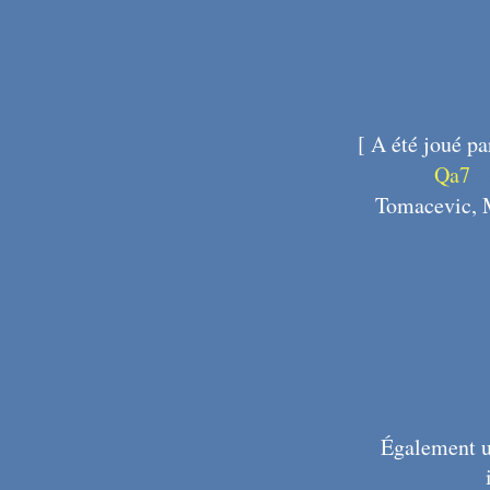
[
A été joué p
X66
Qa7
X
Tomacevic, 
Également un