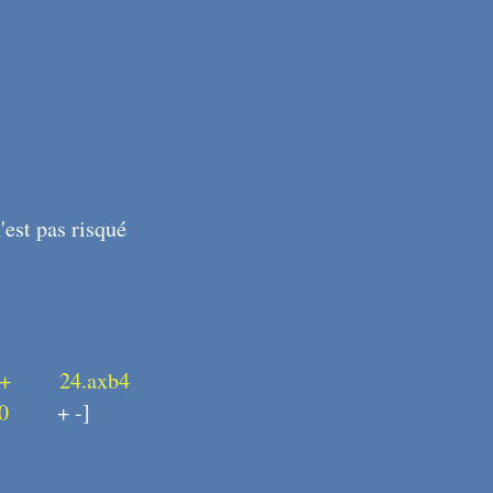
'est pas risqué
4+
X80
24.axb4
0
X87
+ -]