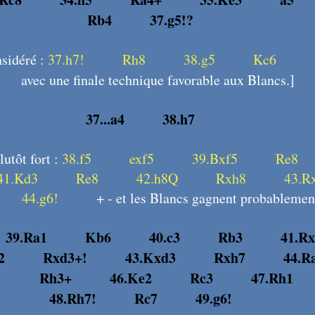
Rb4
X127
37.g5!?
X128
nsidéré :
37.h7!
X129
Rh8
X130
38.g5
X131
Kc6
X132
avec une finale technique favorable aux Blancs.]
37...a4
X134
38.h7
X135
utôt fort :
38.f5
X136
exf5
X137
39.Bxf5
X138
Re8
X
41.Kd3
X142
Re8
X143
42.h8Q
X144
Rxh8
X145
43.R
147
44.g6!
X148
+ - et les Blancs gagnent probablemen
9
39.Ra1
X150
Kb6
X151
40.c3
X152
Rb3
X153
41.R
2
X156
Rxd3+!
X157
43.Kxd3
X158
Rxh7
X159
44.R
1
X162
Rh3+
X163
46.Ke2
X164
Rc3
X165
47.Rh1
X1
48.Rh7!
X168
Rc7
X169
49.g6!
X170