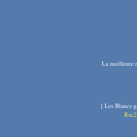
La meilleure r
[
Les Blancs g
X81
Rxc2