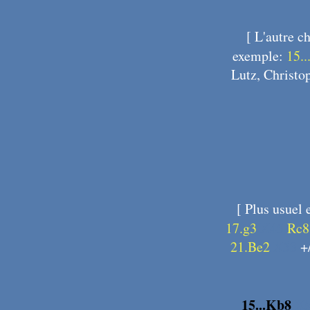
[
L'autre ch
exemple:
15..
Lutz, Christo
[
Plus usuel 
17.g3
X45
Rc8
21.Be2
X53
+
15...Kb8
X