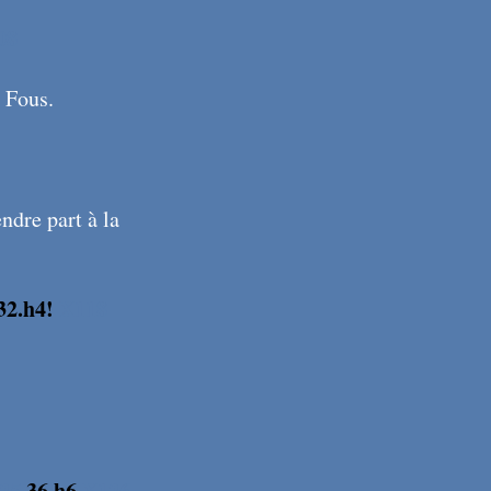
08
e Fous.
ndre part à la
32.h4!
X118
25
36.h6
X126