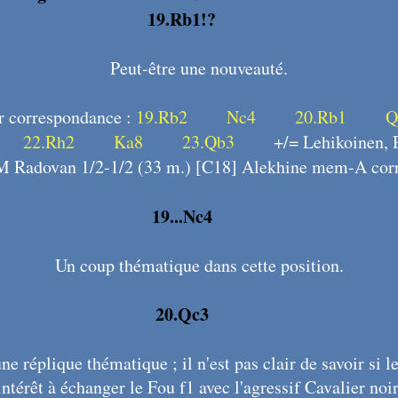
19.Rb1!?
X61
Peut-être une nouveauté.
ar correspondance :
19.Rb2
X62
Nc4
X63
20.Rb1
X64
Q
67
22.Rh2
X68
Ka8
X69
23.Qb3
X70
+/= Lehikoinen, Pe
M Radovan 1/2-1/2 (33 m.) [C18] Alekhine mem-A corr
19...Nc4
X71
Un coup thématique dans cette position.
20.Qc3
X72
e réplique thématique ; il n'est pas clair de savoir si l
intérêt à échanger le Fou f1 avec l'agressif Cavalier noir