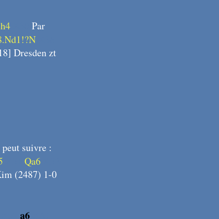
.h4
X30
Par
8.Nd1!?N
X36
18] Dresden zt
l peut suivre :
5
X51
Qa6
X52
Kim (2487) 1-0
X59
a6
X60