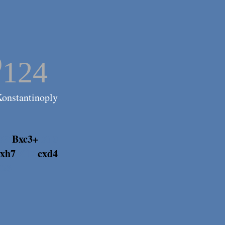
o
124
Konstantinoply
X9
Bxc3+
X10
xh7
X17
cxd4
X23