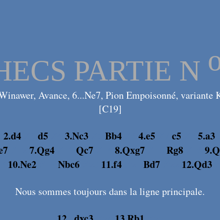
HECS PARTIE N
Winawer, Avance, 6...Ne7, Pion Empoisonné, variante 
[C19]
2
2.d4
X3
d5
X4
3.Nc3
X5
Bb4
X6
4.e5
X7
c5
X8
5.a3
e7
X12
7.Qg4
X13
Qc7
X14
8.Qxg7
X15
Rg8
X16
9.Q
18
10.Ne2
X19
Nbc6
X20
11.f4
X21
Bd7
X22
12.Qd3
Nous sommes toujours dans la ligne principale.
12...dxc3
X24
13.Rb1
X25