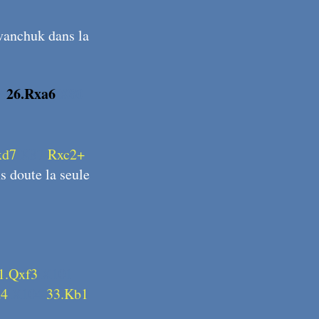
vanchuk dans la
9
26.Rxa6
X80
xd7
X87
Rxc2+
ns doute la seule
1.Qxf3
X101
4
X104
33.Kb1