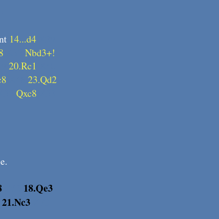
5
ant
14...d4
X29
8
X32
Nbd3+!
39
20.Rc1
X40
c8
X46
23.Qd2
X52
Qxc8
X53
e.
8
X63
18.Qe3
9
21.Nc3
X70