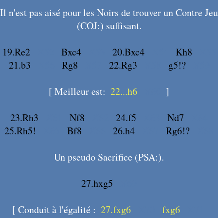
Il n'est pas aisé pour les Noirs de trouver un Contre Jeu
(COJ:) suffisant.
19.Re2
X52
Bxc4
X53
20.Bxc4
X54
Kh8
X55
21.b3
X56
Rg8
X57
22.Rg3
X58
g5!?
X59
[ Meilleur est:
22...h6
X60
]
23.Rh3
X61
Nf8
X62
24.f5
X63
Nd7
X64
25.Rh5!
X65
Bf8
X66
26.h4
X67
Rg6!?
X68
Un pseudo Sacrifice (PSA:).
27.hxg5
X69
[ Conduit à l'égalité :
27.fxg6
X70
fxg6
X71