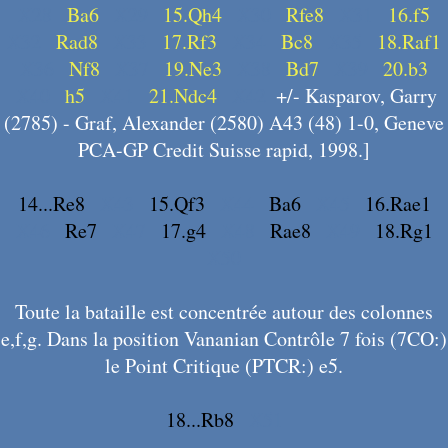
X28
Ba6
X29
15.Qh4
X30
Rfe8
X31
16.f5
X32
Rad8
X33
17.Rf3
X34
Bc8
X35
18.Raf1
X36
Nf8
X37
19.Ne3
X38
Bd7
X39
20.b3
X40
h5
X41
21.Ndc4
X42
+/- Kasparov, Garry
(2785) - Graf, Alexander (2580) A43 (48) 1-0, Geneve
PCA-GP Credit Suisse rapid, 1998.]
14...Re8
X43
15.Qf3
X44
Ba6
X45
16.Rae1
X46
Re7
X47
17.g4
X48
Rae8
X49
18.Rg1
X50
Toute la bataille est concentrée autour des colonnes
e,f,g. Dans la position Vananian Contrôle 7 fois (7CO:)
le Point Critique (PTCR:) e5.
18...Rb8
X51