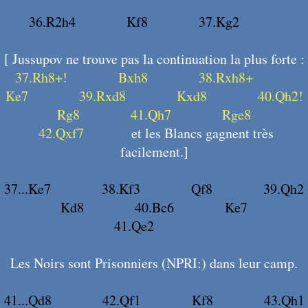
36.R2h4
X106
Kf8
X107
37.Kg2
X108
[ Jussupov ne trouve pas la continuation la plus forte :
37.Rh8+!
X109
Bxh8
X110
38.Rxh8+
X111
Ke7
X112
39.Rxd8
X113
Kxd8
X114
40.Qh2!
X115
Rg8
X116
41.Qh7
X117
Rge8
X118
42.Qxf7
X119
et les Blancs gagnent très
facilement.]
37...Ke7
X120
38.Kf3
X121
Qf8
X122
39.Qh2
X123
Kd8
X124
40.Bc6
X125
Ke7
X126
41.Qe2
X127
Les Noirs sont Prisonniers (NPRI:) dans leur camp.
41...Qd8
X128
42.Qf1
X129
Kf8
X130
43.Qh1