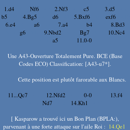
1.d4
X1
Nf6
X2
2.Nf3
X3
c5
X4
3.d5
X5
b5
X6
4.Bg5
X7
d6
X8
5.Bxf6
X9
exf6
X10
6.e4
X11
a6
X12
7.a4
X13
b4
X14
8.Bd3
X15
g6
X16
9.Nbd2
X17
Bg7
X18
10.Nc4
X19
a5
X20
11.0-0
Une A43-Ouverture Totalement Pure. BCE (Base
Codes ECO) Classification: [A43-u7*].
X21
Cette position est plutôt farorable aux Blancs.
11...Qc7
X22
12.Nfd2
X23
0-0
X24
13.f4
X25
Nd7
X26
14.Kh1
X27
[ Kasparow a trouvé ici un Bon Plan (BPLA:),
parvenant à une forte attaque sur l'aile Roi :
14.Qe1