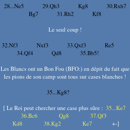
28...Ne5
X84
29.Qh3
X85
Kg8
X86
30.Rxh7
X87
Bg7
X88
31.Rh2
X89
Kf8
X90
Le seul coup !
32.Nf3
X91
Nxf3
X92
33.Qxf3
X93
Re5
X94
34.Qf4
X95
Qd8
X96
35.Bb5!
X97
Les Blancs ont un Bon Fou (BFO:) en dépit du fait que
les pions de son camp sont tous sur cases blanches !
35...Kg8?
X98
[ Le Roi peut chercher une case plus sûre :
35...Ke7
X99
36.Bc6
X100
Qg8
X101
37.Qf3
X102
Kd8
X103
38.Kg2
X104
Ke7
X105
+-]