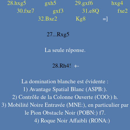
28.hxg5
X72
gxh5
X73
29.gxf6
X74
hxg4
X75
30.fxe7
X76
gxf3
X77
31.e8Q
X78
fxe2
X79
32.Bxe2
X80
Kg8
X81
=]
27...Rxg5
X82
La seule réponse.
28.Rh4!
+-
La domination blanche est évidente :
1) Avantage Spatial Blanc (ASPB:).
2) Contrôle de la Colonne Ouverte (COO:) h.
3) Mobilité Noire Entravée (MNE:), en particulier par
le Pion Obstacle Noir (POBN:) f7.
X83
4) Roque Noir Affaibli (RONA:)