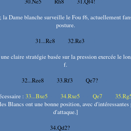
30.Ne5
X87
Rh8
X88
31.Qf4!
X89
; la Dame blanche surveille le Fou f6, actuellement fa
posture.
31...Rc8
X90
32.Re3
X91
une claire stratégie basée sur la pression exercée le lo
f.
32...Ree8
X92
33.Rf3
X93
Qe7?
X94
écessaire :
33...Bxe5
X95
34.Rxe5
X96
Qe7
X97
35.Rg
les Blancs ont une bonne position, avec d'intéressantes 
d'attaque.]
34.Qd2?
X99