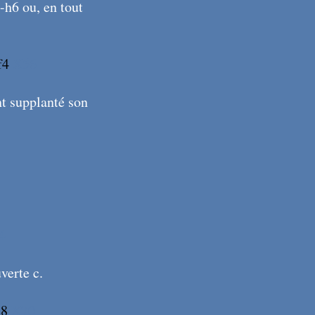
-h6 ou, en tout
f4
X56
t supplanté son
4
verte c.
8
X70