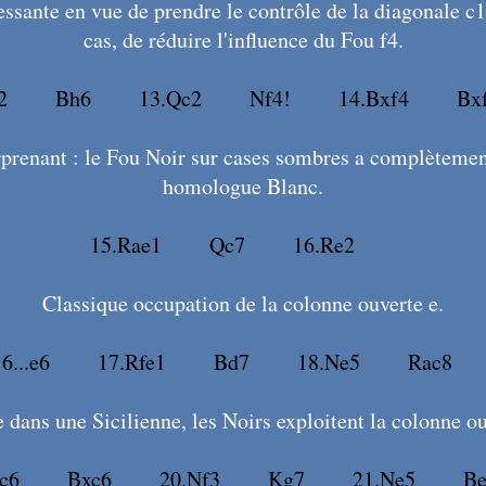
essante en vue de prendre le contrôle de la diagonale c1
cas, de réduire l'influence du Fou f4.
2
X51
Bh6
X52
13.Qc2
X53
Nf4!
X54
14.Bxf4
X55
Bx
prenant : le Fou Noir sur cases sombres a complètemen
homologue Blanc.
15.Rae1
X57
Qc7
X58
16.Re2
X59
Classique occupation de la colonne ouverte e.
6...e6
X60
17.Rfe1
X61
Bd7
X62
18.Ne5
X63
Rac8
X6
ans une Sicilienne, les Noirs exploitent la colonne ou
c6
X65
Bxc6
X66
20.Nf3
X67
Kg7
X68
21.Ne5
X69
Be