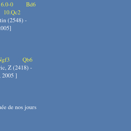
1
6.0-0
X12
Bd6
9
10.Qc2
X20
in (2548) -
2005]
Ngf3
X30
Qb6
ic, Z (2418) -
 2005 ]
uée de nos jours