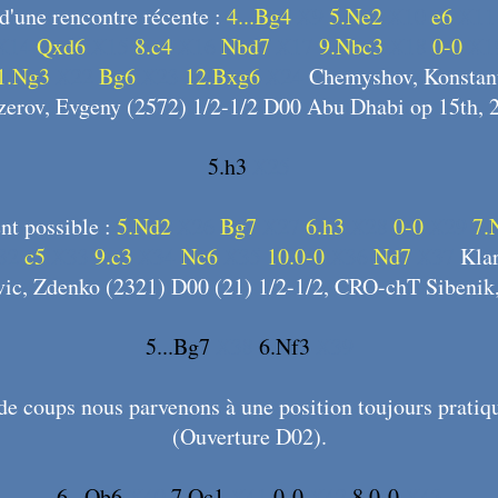
 d'une rencontre récente :
4...Bg4
X9
5.Ne2
X10
e6
X1
X14
Qxd6
X15
8.c4
X16
Nbd7
X17
9.Nbc3
X18
0-0
X1
1.Ng3
X22
Bg6
X23
12.Bxg6
X24
Chemyshov, Konstant
zerov, Evgeny (2572) 1/2-1/2 D00 Abu Dhabi op 15th, 
5.h3
X25
nt possible :
5.Nd2
X26
Bg7
X27
6.h3
X28
0-0
X29
7.
32
c5
X33
9.c3
X34
Nc6
X35
10.0-0
X36
Nd7
X37
Klar
vic, Zdenko (2321) D00 (21) 1/2-1/2, CRO-chT Sibenik,
5...Bg7
X38
6.Nf3
X39
de coups nous parvenons à une position toujours pratiq
(Ouverture D02).
6...Qb6
X40
7.Qc1
X41
0-0
X42
8.0-0
X43