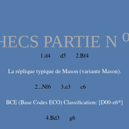
HECS PARTIE N
X0
1.d4
X1
d5
X2
2.Bf4
X3
La réplique typique de Mason (variante Mason).
2...Nf6
X4
3.e3
X5
c6
X6
BCE (Base Codes ECO) Classification: [D00-e6*]
4.Bd3
X7
g6
X8