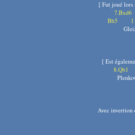
[ Fut joué lors
X13
7.Bxd6
Bh5
X21
1
Glei
[ Est égaleme
X31
8.Qb1
X
Plenko
Avec invertion 