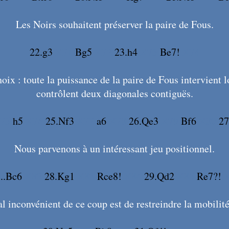
Les Noirs souhaitent préserver la paire de Fous.
22.g3
X71
Bg5
X72
23.h4
X73
Be7!
X74
oix : toute la puissance de la paire de Fous intervient 
contrôlent deux diagonales contiguës.
75
h5
X76
25.Nf3
X77
a6
X78
26.Qe3
X79
Bf6
X80
27
Nous parvenons à un intéressant jeu positionnel.
...Bc6
X82
28.Kg1
X83
Rce8!
X84
29.Qd2
X85
Re7?!
l inconvénient de ce coup est de restreindre la mobilit