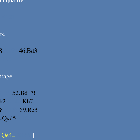
X121
rs.
8
X127
46.Bd3
X133
ntage.
X139
52.Bd1?!
h2
X146
Kh7
8
X153
59.Re3
2.Qxd5
X160
.Qe4=
X165
]