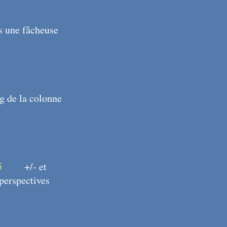
ns une fâcheuse
ng de la colonne
5
X98
+/- et
perspectives