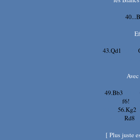
40...
Ef
43.Qd1
X122
X1
Avec 
49.Bb3
X134
X140
f6!
X1
X147
56.Kg2
X154
Rd8
X
[ Plus juste e