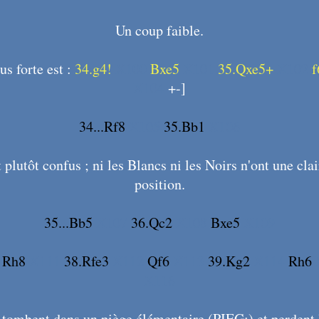
Un coup faible.
us forte est :
34.g4!
X100
Bxe5
X101
35.Qxe5+
X102
f
X104
+-]
34...Rf8
X105
35.Bb1
X106
 plutôt confus ; ni les Blancs ni les Noirs n'ont une clai
position.
35...Bb5
X107
36.Qc2
X108
Bxe5
X109
0
Rh8
X111
38.Rfe3
X112
Qf6
X113
39.Kg2
X114
Rh6
X116
 tombent dans un piège élémentaire (PIEG:) et perdent l