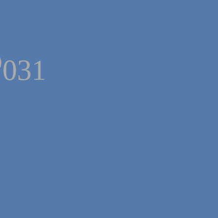
o
031