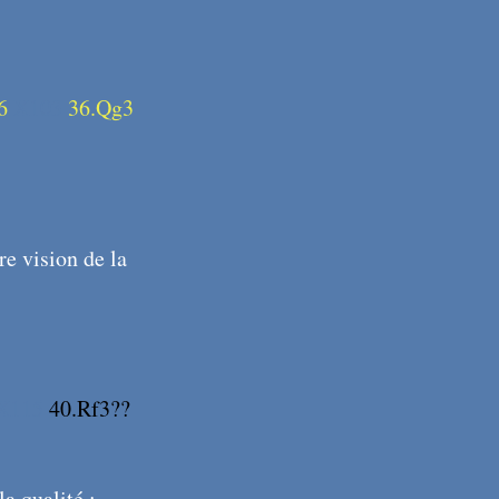
6
X103
36.Qg3
re vision de la
X115
40.Rf3??
a qualité :