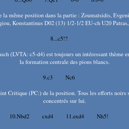
e la même position dans la partie : Zoumatsidis, Evgeni
iou, Konstantinus D02 (13) 1/2-1/2 EU-ch U20 Patras
8...c5!?
X44
sch (LVTA: c5-d4) est toujours un intéressant thème en
la formation centrale des pions blancs.
9.c3
X45
Nc6
X46
int Critique (PC:) de la position. Tous les efforts noirs 
concentrés sur lui.
10.Nbd2
X47
cxd4
X48
11.exd4
X49
Nh5!
X50