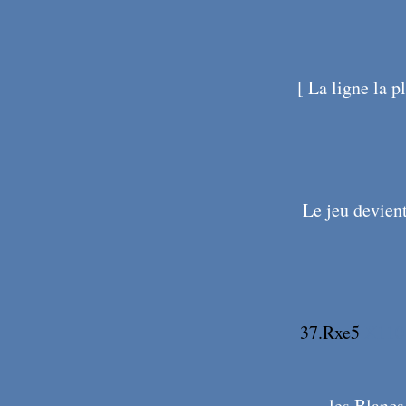
[ La ligne la pl
Le jeu devient
37.Rxe5
X11
les Blancs