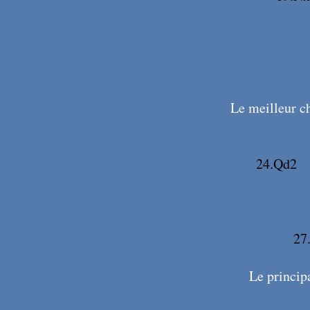
Le meilleur ch
24.Qd2
X
27
Le principa