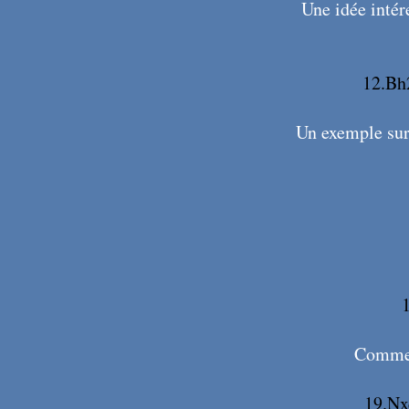
Une idée intér
12.Bh
Un exemple sur
1
Comme d
19.Nx