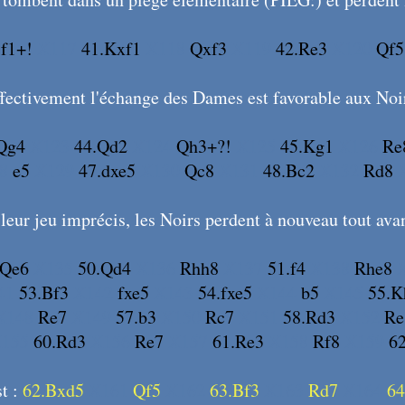
Bf1+!
X117
41.Kxf1
X118
Qxf3
X119
42.Re3
X120
Qf5
fectivement l'échange des Dames est favorable aux Noi
Qg4
X123
44.Qd2
X124
Qh3+?!
X125
45.Kg1
X126
Re
28
e5
X129
47.dxe5
X130
Qc8
X131
48.Bc2
X132
Rd8
leur jeu imprécis, les Noirs perdent à nouveau tout ava
Qe6
X135
50.Qd4
X136
Rhh8
X137
51.f4
X138
Rhe8
41
53.Bf3
X142
fxe5
X143
54.fxe5
X144
b5
X145
55.K
X148
Re7
X149
57.b3
X150
Rc7
X151
58.Rd3
X152
Re
155
60.Rd3
X156
Re7
X157
61.Re3
X158
Rf8
X159
6
st :
62.Bxd5
X161
Qf5
X162
63.Bf3
X163
Rd7
X164
64