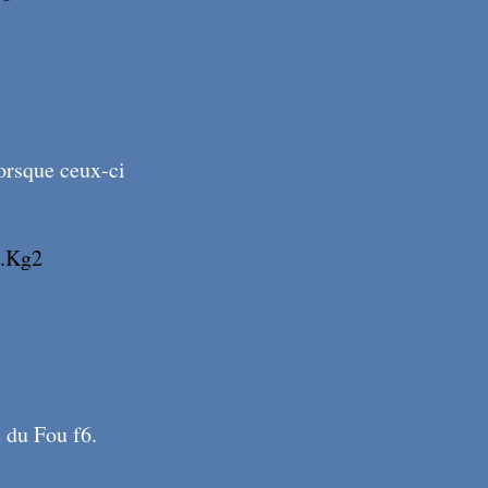
lorsque ceux-ci
.Kg2
X81
X86
é du Fou f6.